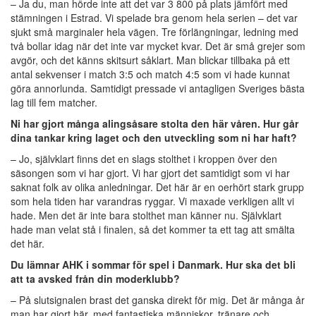
– Ja du, man hörde inte att det var 3 800 på plats jämfört med
stämningen i Estrad. Vi spelade bra genom hela serien – det var
sjukt små marginaler hela vägen. Tre förlängningar, ledning med
två bollar idag när det inte var mycket kvar. Det är små grejer som
avgör, och det känns skitsurt såklart. Man blickar tillbaka på ett
antal sekvenser i match 3:5 och match 4:5 som vi hade kunnat
göra annorlunda. Samtidigt pressade vi antagligen Sveriges bästa
lag till fem matcher.
Ni har gjort många alingsåsare stolta den här våren. Hur går
dina tankar kring laget och den utveckling som ni har haft?
– Jo, självklart finns det en slags stolthet i kroppen över den
säsongen som vi har gjort. Vi har gjort det samtidigt som vi har
saknat folk av olika anledningar. Det här är en oerhört stark grupp
som hela tiden har varandras ryggar. Vi maxade verkligen allt vi
hade. Men det är inte bara stolthet man känner nu. Självklart
hade man velat stå i finalen, så det kommer ta ett tag att smälta
det här.
Du lämnar AHK i sommar för spel i Danmark. Hur ska det bli
att ta avsked från din moderklubb?
– På slutsignalen brast det ganska direkt för mig. Det är många år
man har gjort här, med fantastiska människor, tränare och