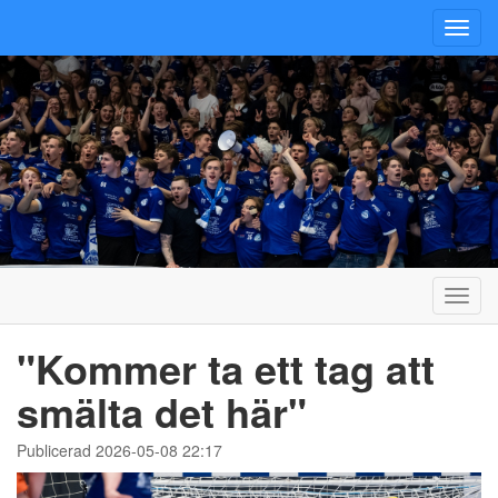
Toggl
navig
Toggl
navig
"Kommer ta ett tag att
smälta det här"
Publicerad 2026-05-08 22:17