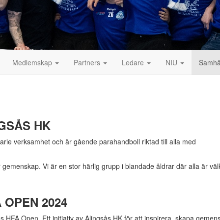
Medlemskap
Partners
Ledare
NIU
Samhä
NGSÅS HK
narie verksamhet och är gående parahandboll riktad till alla med
r gemenskap. Vi är en stor härlig grupp i blandade åldrar där alla är vä
 OPEN 2024
HFA Open. Ett initiativ av Alingsås HK för att inspirera, skapa gemen