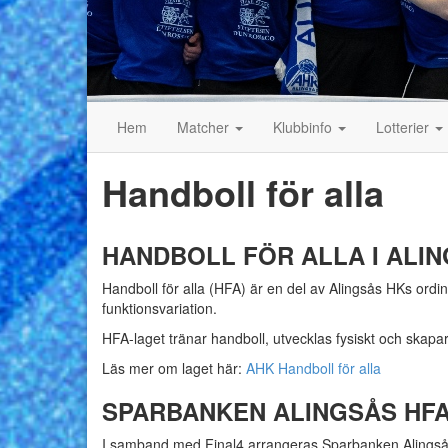
Hem
Matcher
Klubbinfo
Lotterier
Handboll för alla
HANDBOLL FÖR ALLA I ALI
Handboll för alla (HFA) är en del av Alingsås HKs ordi
funktionsvariation.
HFA-laget tränar handboll, utvecklas fysiskt och skapa
Läs mer om laget här:
AHK Handboll för alla
SPARBANKEN ALINGSÅS HFA
I samband med Final4 arrangeras Sparbanken Alingsås 