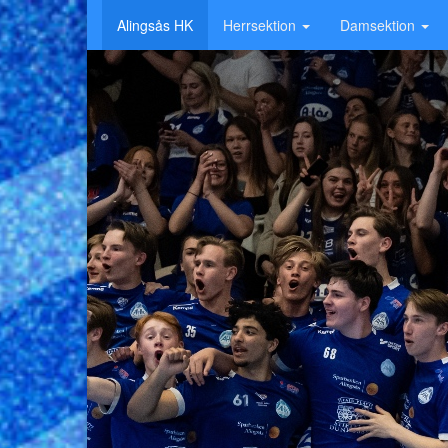
Alingsås HK
Herrsektion
Damsektion