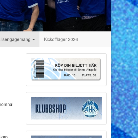
llsengagemang
Kickoffläger 2026
lkomna!
skap