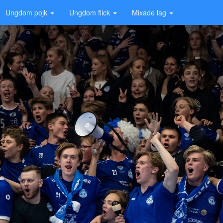
Ungdom pojk
Ungdom flick
Mixade lag