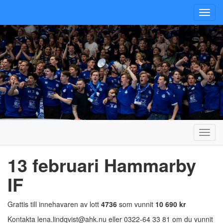
Toggl
navig
Toggl
navig
13 februari Hammarby
IF
Grattis till innehavaren av lott
4736
som vunnit
10 690
kr
Kontakta lena.lindqvist@ahk.nu eller 0322-64 33 81 om du vunnit