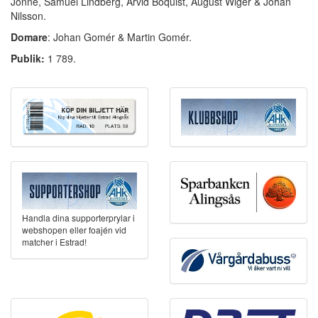
Jönne, Samuel Lindberg, Arvid Boquist, August Wiger & Johan
Nilsson.
Domare
: Johan Gomér & Martin Gomér.
Publik:
1 789.
Handla dina supporterprylar i
webshopen eller foajén vid
matcher i Estrad!