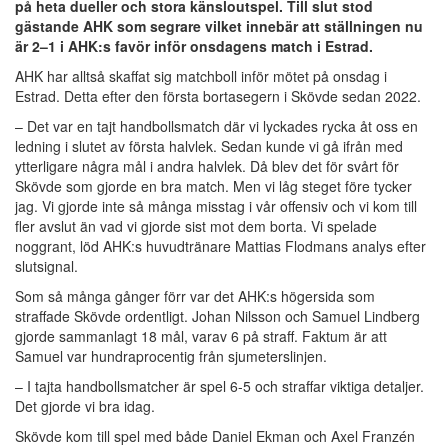
på heta dueller och stora känsloutspel. Till slut stod
gästande AHK som segrare vilket innebär att ställningen nu
är 2–1 i AHK:s favör inför onsdagens match i Estrad.
AHK har alltså skaffat sig matchboll inför mötet på onsdag i
Estrad. Detta efter den första bortasegern i Skövde sedan 2022.
– Det var en tajt handbollsmatch där vi lyckades rycka åt oss en
ledning i slutet av första halvlek. Sedan kunde vi gå ifrån med
ytterligare några mål i andra halvlek. Då blev det för svårt för
Skövde som gjorde en bra match. Men vi låg steget före tycker
jag. Vi gjorde inte så många misstag i vår offensiv och vi kom till
fler avslut än vad vi gjorde sist mot dem borta. Vi spelade
noggrant, löd AHK:s huvudtränare Mattias Flodmans analys efter
slutsignal.
Som så många gånger förr var det AHK:s högersida som
straffade Skövde ordentligt. Johan Nilsson och Samuel Lindberg
gjorde sammanlagt 18 mål, varav 6 på straff. Faktum är att
Samuel var hundraprocentig från sjumeterslinjen.
– I tajta handbollsmatcher är spel 6-5 och straffar viktiga detaljer.
Det gjorde vi bra idag.
Skövde kom till spel med både Daniel Ekman och Axel Franzén