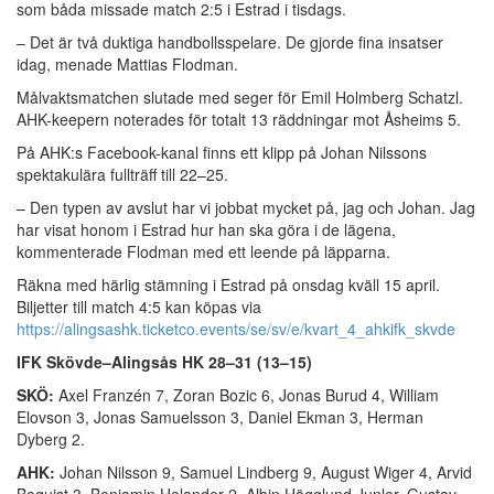
som båda missade match 2:5 i Estrad i tisdags.
– Det är två duktiga handbollsspelare. De gjorde fina insatser
idag, menade Mattias Flodman.
Målvaktsmatchen slutade med seger för Emil Holmberg Schatzl.
AHK-keepern noterades för totalt 13 räddningar mot Åsheims 5.
På AHK:s Facebook-kanal finns ett klipp på Johan Nilssons
spektakulära fullträff till 22–25.
– Den typen av avslut har vi jobbat mycket på, jag och Johan. Jag
har visat honom i Estrad hur han ska göra i de lägena,
kommenterade Flodman med ett leende på läpparna.
Räkna med härlig stämning i Estrad på onsdag kväll 15 april.
Biljetter till match 4:5 kan köpas via
https://alingsashk.ticketco.events/se/sv/e/kvart_4_ahkifk_skvde
IFK Skövde–Alingsås HK 28–31 (13–15)
SKÖ:
Axel Franzén 7, Zoran Bozic 6, Jonas Burud 4, William
Elovson 3, Jonas Samuelsson 3, Daniel Ekman 3, Herman
Dyberg 2.
AHK:
Johan Nilsson 9, Samuel Lindberg 9, August Wiger 4, Arvid