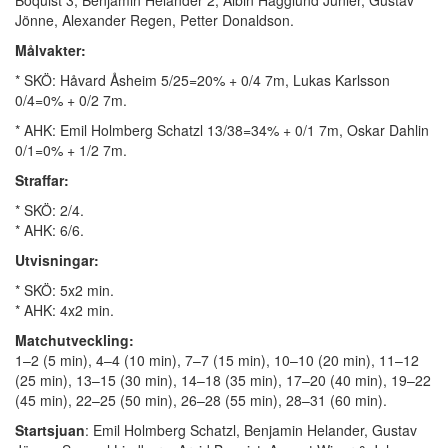
Boquist 3, Benjamin Helander 2, Albin Hägglund Junler, Gustav
Jönne, Alexander Regen, Petter Donaldson.
Målvakter:
* SKÖ: Håvard Åsheim 5/25=20% + 0/4 7m, Lukas Karlsson
0/4=0% + 0/2 7m.
* AHK: Emil Holmberg Schatzl 13/38=34% + 0/1 7m, Oskar Dahlin
0/1=0% + 1/2 7m.
Straffar:
* SKÖ: 2/4.
* AHK: 6/6.
Utvisningar:
* SKÖ: 5x2 min.
* AHK: 4x2 min.
Matchutveckling:
1–2 (5 min), 4–4 (10 min), 7–7 (15 min), 10–10 (20 min), 11–12
(25 min), 13–15 (30 min), 14–18 (35 min), 17–20 (40 min), 19–22
(45 min), 22–25 (50 min), 26–28 (55 min), 28–31 (60 min).
Startsjuan
: Emil Holmberg Schatzl, Benjamin Helander, Gustav