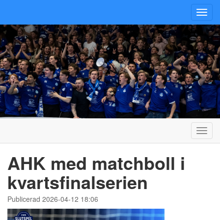
Toggl
navig
Toggl
navig
AHK med matchboll i
kvartsfinalserien
Publicerad 2026-04-12 18:06