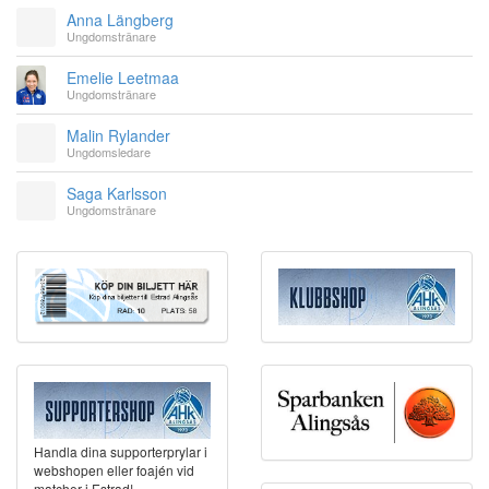
Anna Längberg
Ungdomstränare
Emelie Leetmaa
Ungdomstränare
Malin Rylander
Ungdomsledare
Saga Karlsson
Ungdomstränare
Handla dina supporterprylar i
webshopen eller foajén vid
matcher i Estrad!