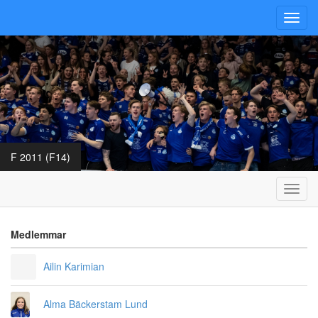
Toggl
navig
F 2011 (F14)
Toggl
navig
Medlemmar
Ailin Karimian
Alma Bäckerstam Lund