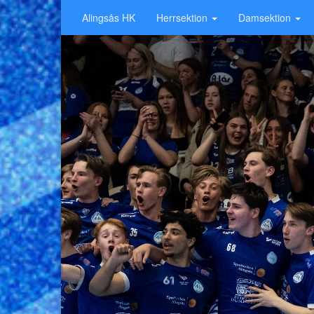
Alingsås HK
Herrsektion
Damsektion