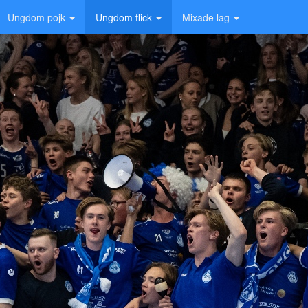
Ungdom pojk
Ungdom flick
Mixade lag