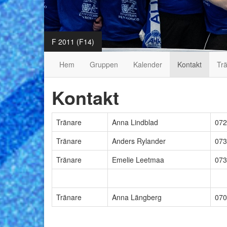
F 2011 (F14)
Hem
Gruppen
Kalender
Kontakt
Trä
Kontakt
Tränare
Anna Lindblad
072
Tränare
Anders Rylander
073
Tränare
Emelie Leetmaa
073
Tränare
Anna Längberg
070