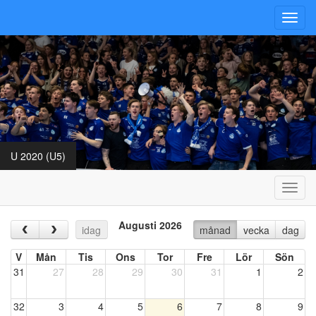
Toggl
navig
U 2020 (U5)
Toggl
navig
Augusti 2026
‹
›
idag
månad
vecka
dag
V
Mån
Tis
Ons
Tor
Fre
Lör
Sön
31
27
28
29
30
31
1
2
32
3
4
5
6
7
8
9