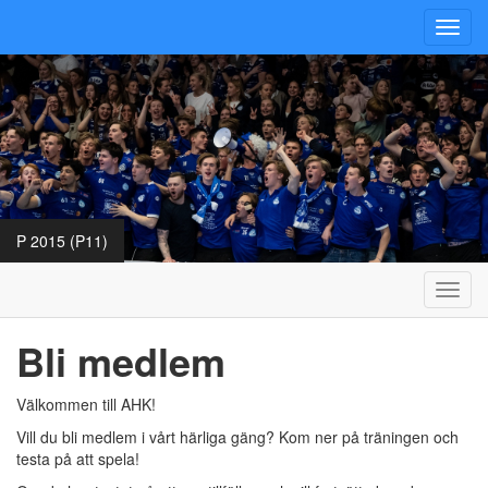
Toggl
navig
P 2015 (P11)
Toggl
navig
Bli medlem
Välkommen till AHK!
Vill du bli medlem i vårt härliga gäng? Kom ner på träningen och
testa på att spela!