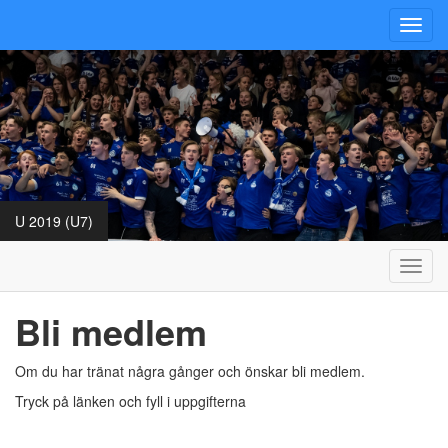
Toggl
navig
U 2019 (U7)
Toggl
navig
Bli medlem
Om du har tränat några gånger och önskar bli medlem.
Tryck på länken och fyll i uppgifterna