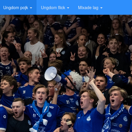
Ungdom pojk
Ungdom flick
Mixade lag