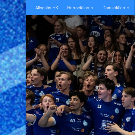
Alingsås HK
Herrsektion
Damsektion